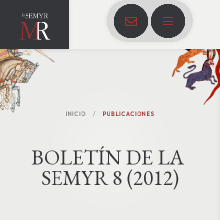
INICIO
PUBLICACIONES
B
O
L
E
T
Í
N
D
E
L
A
S
E
M
Y
R
8
(
2
0
1
2
)