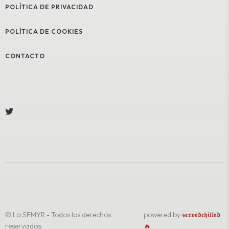
POLÍTICA DE PRIVACIDAD
POLÍTICA DE COOKIES
CONTACTO
© La SEMYR - Todos los derechos
powered by
𝖘𝖊𝖗𝖛𝖊𝖉𝖈𝖍𝖎𝖑𝖑𝖊𝖉
reservados.
🔥