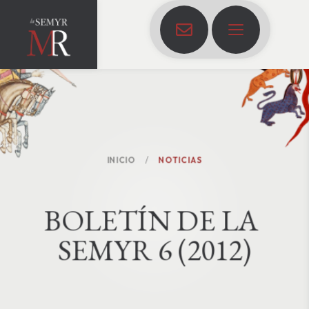
INICIO
NOTICIAS
B
O
L
E
T
Í
N
D
E
L
A
S
E
M
Y
R
6
(
2
0
1
2
)