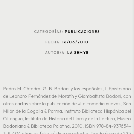
CATEGORÍAS:
PUBLICACIONES
FECHA:
16/06/2010
AUTOR/A:
LA SEMYR
Pedro M. Cátedra, G. B. Bodoni y los españoles, I. Epistolario
de Leandro Fernández de Moratín y Giambattista Bodoni, con
otras cartas sobre la publicación de «La comedia nueva», San
Millán de la Cogolla & Parma: Instituto Biblioteca Hispánica del
CiLengua, Instituto de Historia del Libro y de la Lectura, Museo
Bodoniano & Biblioteca Palatina, 2010. ISBN 978-84-937654-
3-9. 404 págs. in-folio, rústica en estuche. Tirada única de 225