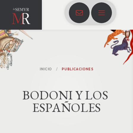
INICIO
PUBLICACIONES
B
O
D
O
N
I
Y
L
O
S
E
S
P
A
Ñ
O
L
E
S