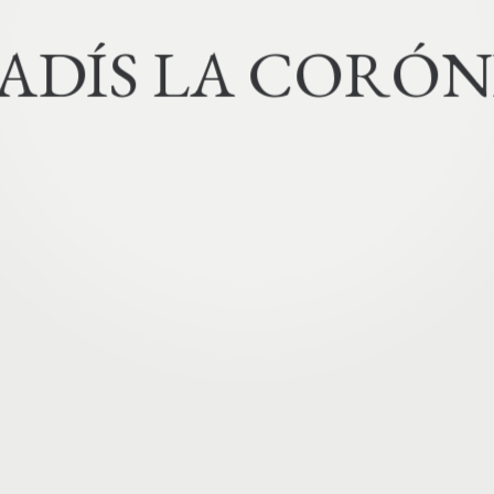
A
D
Í
S
L
A
C
O
R
Ó
N