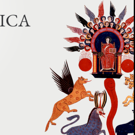
I
C
A